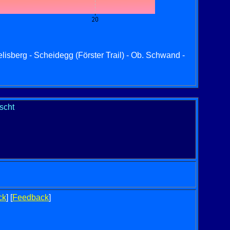
lisberg - Scheidegg (Förster Trail) - Ob. Schwand -
scht
ck
] [
Feedback
]