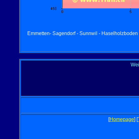
Emmetten- Sagendorf - Sunnwil - Haselholzboden - S
Wei
[
Homepage
] [