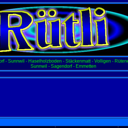
f - Sunnwil - Haselholzboden - Stäckenmatt - Volligen - Rüten
Sunnwil - Sagendorf - Emmetten