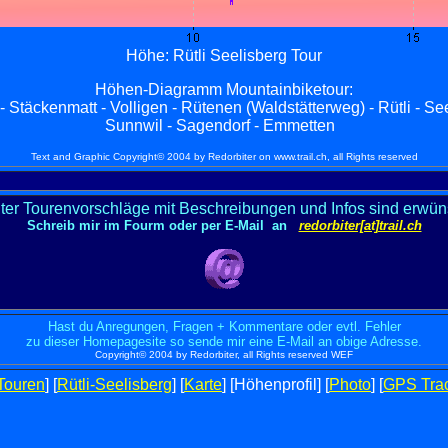
Höhe: Rütli Seelisberg Tour
Höhen-Diagra
mm
Mountainbiketour:
täckenmatt - Volligen - Rütenen (Waldstätterweg) - Rütli - See
Sunnwil - Sagendorf - Emmetten
Text and Graphic Copyright© 2004 by Redorbiter on www.trail.ch, all Rights reserved
ter Tourenvorschläge mit Beschreibungen und Infos sind erwün
Schreib mir im Fourm oder per E-Mail an
redorbiter[at]trail.ch
Hast du Anregungen, Fragen + Kommentare oder evtl. Fehler
zu dieser Homepagesite so sende mir eine E-Mail an obige Adresse.
Copyright© 2004 by Redorbiter, all Rights reserved WEF
Touren
] [
Rütli-Seelisberg
] [
Karte
] [Höhenprofil] [
Photo
] [
GPS Tra