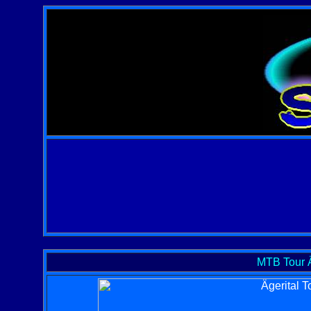
MTB
Tour Ä