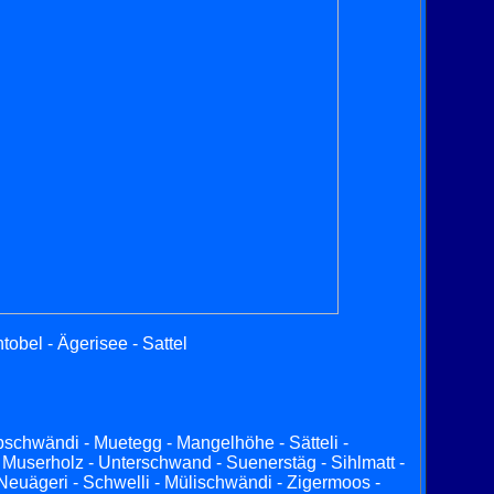
ntobel - Ägerisee - Sattel
 Abschwändi - Muetegg - Mangelhöhe - Sätteli -
 Muserholz - Unterschwand - Suenerstäg - Sihlmatt -
 - Neuägeri - Schwelli - Mülischwändi - Zigermoos -