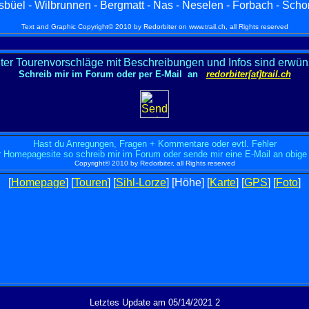
üel - Wilbrunnen - Bergmatt - Nas - Neselen - Forbach - Schor
Text and Graphic Copyright© 2010 by Redorbiter on www.trail.ch, all Rights reserved
ter Tourenvorschläge mit Beschreibungen und Infos sind erwün
Schreib mir im Forum oder per E-Mail an
redorbiter[at]trail.ch
Hast du Anregungen, Fragen + Kommentare oder evtl. Fehler
r Homepagesite so schreib mir im Forum oder sende mir eine E-Mail an obige
Copyright© 2010 by Redorbiter, all Rights reserved
[
Homepage
] [
Touren
] [
Sihl-Lorze
]
[Höhe] [
Karte
] [
GPS
] [
Foto
]
Letztes Update am 05/14/2021 2