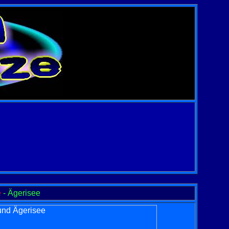
e
- Ägerisee