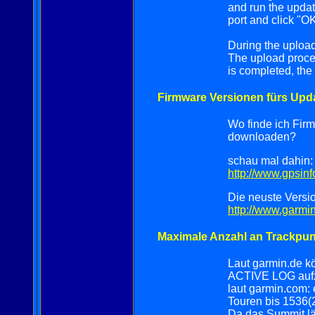
and run the updat
port and click "O
During the upload
The upload proce
is completed, the 
Firmware Versionen fürs Upda
Wo finde ich Firmw
downloaden?
schau mal dahin:
http://www.gpsinf
Die neuste Versio
http://www.garmi
Maximale Anzahl an Trackpun
Laut garmin.de k
ACTIVE LOG aufz
laut garmin.com:
Touren bis 1536(2
Da das Summit lä