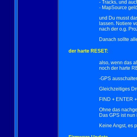
- Tracks, und auc
- MapSource gelö
und Du musst das
lassen. Notiere v
nach der o.g. Pro
Danach sollte all
der harte RESET:
also, wenn das all
noch der harte 
-GPS ausschalte
Gleichzeitiges D
FIND + ENTER 
Ohne das nachgefr
Das GPS ist nun 
Keine Angst, es p