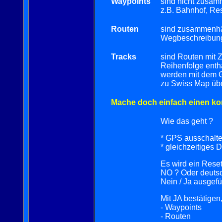
Waypoints
sind nicht zusam
z.B. Bahnhof, Res
Routen
sind zusammenhän
Wegbeschreibung
Tracks
sind Routen mit 
Reihenfolge enthä
werden mit dem G
zu Swiss Map übe
Mache doch einfach einen ko
Wie das geht ?
* GPS ausschalt
* gleichzeitige
Es wird ein Reset
NO ? Oder deutsc
Nein / Ja ausgefüh
Mit JA bestätigen
- Waypoints
- Routen