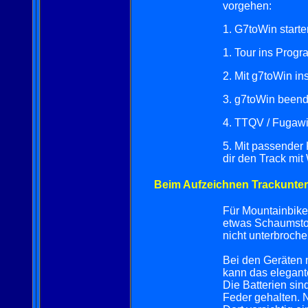
vorgehen:
1. G7toWin start
1. Tour ins Prog
2. Mit g7toWin ins
3. g7toWin beend
4. TTQV / Fugawi
5. Mit passende
dir den Track mi
Beim Aufzeichnen Trackunter
Für Mountainbike
etwas Schaumstof
nicht unterbroche
Bei den Geräten mi
kann das elegant
Die Batterien sin
Feder gehalten. 