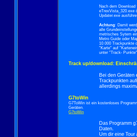
Nach dem Download vo
eTrexVista_320.exe ö
Updater.exe ausführe
Achtung
: Damit werd
alle Grundeinstellun
metrisches Sytem eins
Metro Guide oder Map
10.000 Trackpunkte 
"Karte" auf "Kartenei
unter "Track- Punkte"
Track up/download: Einschr
Bei den Geräten 
Trackpunkten auf
allerdings maxim
G7toWin
G7ToWin ist ein kostenloses Progra
Geräten.
G7toWin
Das Programm g7t
Daten.
Um dir eine Tour