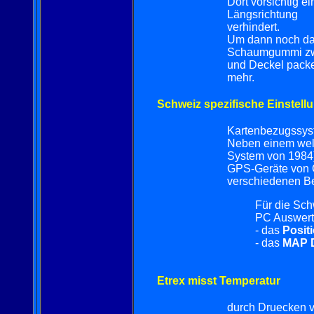
Dort vorsichtig e
Längsrichtung
verhindert.
Um dann noch da
Schaumgummi zw
und Deckel packe
mehr.
Schweiz spezifische Einstell
Kartenbezugssy
Neben einem welt
System von 1984)
GPS-Geräte von 
verschiedenen B
Für die Sch
PC Auswer
- das
Posit
- das
MAP 
Etrex misst Temperatur
durch Druecken 