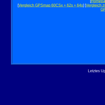
[
Homepa
[
Vergleich GPSmap 60CSx + 62s + 64s
] [
Vergleich 
G
Letztes U