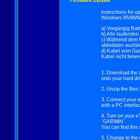
Firmware Update
Instructions for 
Windows 95/98/N
a) Vorgängig Batt
b) Alle laufende
c) Während dem 
aktivitäten ausfüh
d) Kabel vom Gar
Kabel nicht bewe
1. Download the ap
onto your hard dr
2. Unzip the file
3. Connect your eT
with a PC interfa
4. Turn on your e
"GARMIN".
You can find this
5. Change to the 