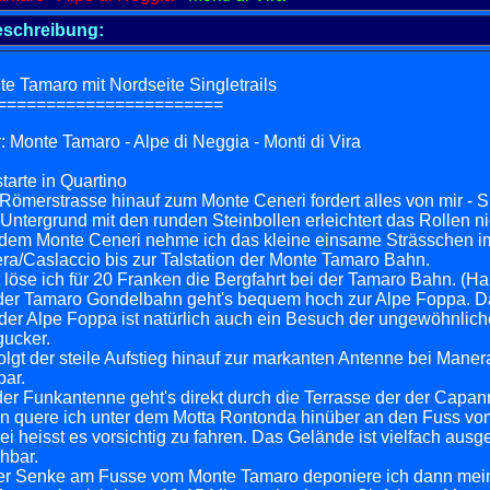
schreibung:
e Tamaro mit Nordseite Singletrails
=======================
: Monte Tamaro - Alpe di Neggia - Monti di Vira
starte in Quartino
Römerstrasse hinauf zum Monte Ceneri fordert alles von mir - Sie
Untergrund mit den runden Steinbollen erleichtert das Rollen ni
dem Monte Ceneri nehme ich das kleine einsame Strässchen im
ra/Caslaccio bis zur Talstation der Monte Tamaro Bahn.
 löse ich für 20 Franken die Bergfahrt bei der Tamaro Bahn. (Hal
der Tamaro Gondelbahn geht's bequem hoch zur Alpe Foppa. Da
der Alpe Foppa ist natürlich auch ein Besuch der ungewöhnlich
ucker.
olgt der steile Aufstieg hinauf zur markanten Antenne bei Manera.
bar.
er Funkantenne geht's direkt durch die Terrasse der der Cap
n quere ich unter dem Motta Rontonda hinüber an den Fuss vo
i heisst es vorsichtig zu fahren. Das Gelände ist vielfach ausg
hbar.
der Senke am Fusse vom Monte Tamaro deponiere ich dann mei