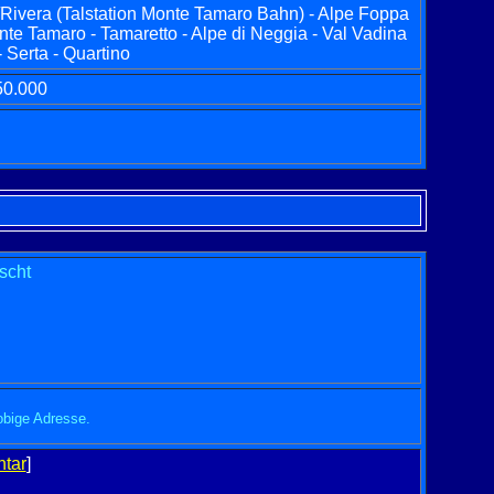
/Rivera (Talstation Monte Tamaro Bahn) - Alpe Foppa
e Tamaro - Tamaretto - Alpe di Neggia - Val Vadina
- Serta - Quartino
50.000
scht
obige Adresse.
tar
]