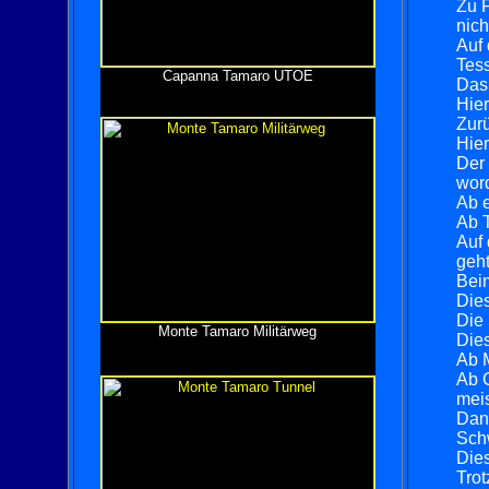
Zu F
nich
Auf 
Tess
Capanna Tamaro UTOE
Das 
Hier
Zurü
Hier
Der 
word
Ab e
Ab T
Auf 
geht
Beim
Dies
Die 
Monte Tamaro Militärweg
Dies
Ab M
Ab C
meis
Dann
Schw
Dies
Trot