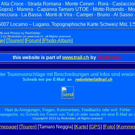
- Alta Croce - Strada Romana - Monte Ceneri - Rora - Caslaccio
 Sopra) - Manera - Capanna Tamaro UTOE - Motto Rotondo - Mont
Trecciura - La Bassa - Monti di Vira - Campei - Bruno - Al Sasso 
: 5007 Locarno – Lugano, Topographische Karte Schweiz Mst. 1:
afik and Photos by RedOrbiter
 by Redorbiter on www.trail.ch, all Rights reserved
ge
] [
Touren
] [
Forum
] [
Photo-Album
]
this website is part of
www.trail.ch
by
RedOrbiter
ter Tourenvorschläge mit Beschreibungen und Infos sind erwün
Schreib mir per E-Mail an
redorbiter[at]trail.ch
Hast du Anregungen, Fragen, Kommentare, Feedbacks oder evtl. Fehler
epagesite, so Schreib ins Forum von Trail.ch oder sende mir eine E-Mail an 
Copyright© 2013 by Redorbiter, all Rights reserved
mepage
] [
Touren
] [Tamaro Neggia]
[
Karte
] [
GPS
]
[
Foto
] [
Kommen