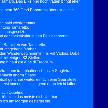
 Tamaro. Das Bike hier hoch tragen bringt eher
mir einem 360 Grad Panorama übers südliche
on bald wieder runter.
chtung Tamaretto.
eise ausgesetzt.
ad der spektakulär in den Fels gesprengt
en Baracken von Tamaretto.
r durchgehend fahrbar.
re den Wanderweg hinunter ins Val Vadina. Dabei
l mit einigen S3 Stellen.
 hinauf zur Alpe di Trecciura.
ira dann traumhafter schönster Singletrail.
nd macht enorm Spass.
il geht hier weiter, einfach eine Spur steiler.
erst immer leicht steigend dann leicht fallend -
 nach Quartino.
 für mich das meiste nicht fahrbar.
o ich am Morgen gestartet bin.