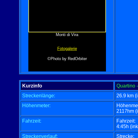
Monti di Vira
Fotogalerie
©Photo by RedOrbiter
Kurzinfo
Quartino 
Streckenlänge:
26.9 km (
Höhenmeter:
Höhenmet
2117hm (i
Fahrzeit:
Fahrzeit:
4:45h (in
Streckenverlauf:
Strecke: