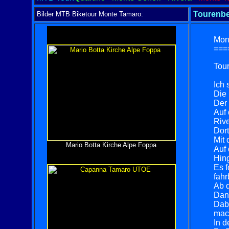
Tourenbe
Bilder MTB Biketour Monte Tamaro:
Mont
===
Tour
Ich 
Die 
Der 
Auf 
Rive
Dort
Mit 
Mario Botta Kirche Alpe Foppa
Auf 
Hing
Es f
fahr
Ab d
Dan
Dabe
mac
In 