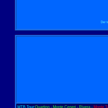
Der t
MTB Tour:
Quartino - Monte Ceneri - Rivera -
Monte T