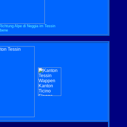
Richtung Alpe di Neggia im Tessin
Ebene