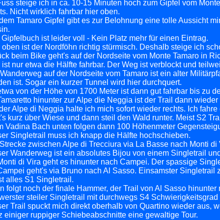
uss steige ich in ca. 10-15 Minuten hoch zum Gipfel vom Monte
ts. Nicht wirklich fahrbar hier oben.
dem Tamaro Gipfel gibt es zur Belohnung eine tolle Aussicht 
in.
Gipfelbuch ist leider voll - Kein Platz mehr für einen Eintrag.
 oben ist der Nordföhn richtig stürmisch. Deshalb steige ich sch
ck beim Bike geht's auf der Nordseite vom Monte Tamaro in Ri
 ist nur etwa die Hälfte fahrbar. Der Weg ist verblockt und teilw
Wanderweg auf der Nordseite vom Tamaro ist ein alter Militärpf
en ist. Sogar ein kurzer Tunnel wird hier durchquert.
twa von der Höhe von 1700 Meter ist dann gut fahrbar bis zu d
amaretto hinunter zur Alpe die Neggia ist der Trail dann wiede
der Alpe di Neggia halte ich mich sofort wieder rechts. Ich fah
's kurz über Wiese und dann steil den Wald runter. Meist S2 Trai
 Vadina Bach unten folgen dann 100 Höhenmeter Gegensteigung
er Singletrail muss ich knapp die Hälfte hochschieben.
Strecke zwischen Alpe di Trecciura via La Basse nach Monti di V
er Wanderweg ist ein absolutes Bijou von einem Singletrail u
onti di Vira geht es hinunter nach Campei. Der spassige Singletra
ampei geht's via Bruno nach Al Sasso. Einsamster Singletrail zu
t alles S1 Singletrail.
 folgt noch der finale Hammer, der Trail von Al Sasso hinunter
erster steiler Singletrail mit durchwegs S4 Schwierigkeitsgrad -
er Trail spuckt mich direkt oberhalb von Quartino wieder aus, w
z einiger ruppiger Schiebeabschnitte eine gewaltige Tour.