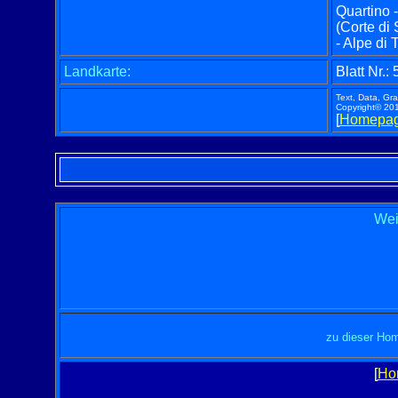
Quartino 
(Corte di
- Alpe di 
Landkarte:
Blatt Nr.
Text, Data, Gr
Copyright© 2013
[
Homepa
Wei
zu dieser Hom
[
Ho