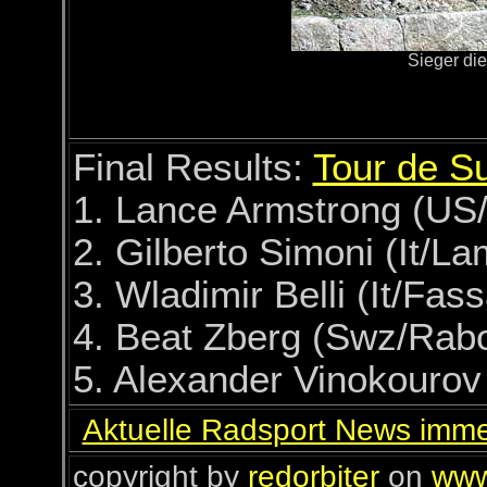
Sieger di
Final Results:
Tour de S
1. Lance Armstrong (US/
2. Gilberto Simoni (It/L
3. Wladimir Belli (It/Fas
4. Beat Zberg (Swz/Rab
5. Alexander Vinokourov
Aktuelle Radsport News imme
copyright by
redorbiter
on
www.